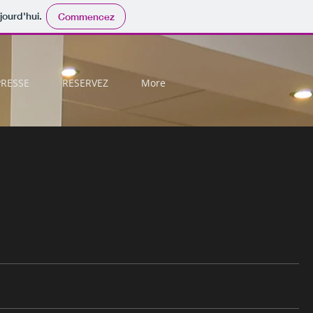
jourd'hui.
Commencez
PRESSE
RESERVEZ
More